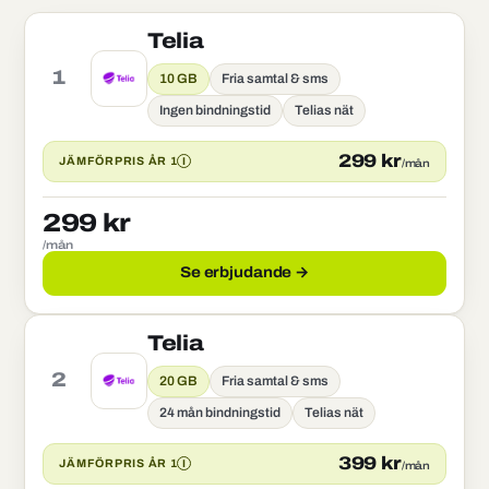
Telia
1
10 GB
Fria samtal & sms
Ingen bindningstid
Telias nät
299 kr
I
JÄMFÖRPRIS ÅR 1
/mån
299 kr
/mån
Se erbjudande →
Telia
2
20 GB
Fria samtal & sms
24 mån bindningstid
Telias nät
399 kr
I
JÄMFÖRPRIS ÅR 1
/mån