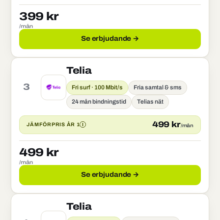
399 kr
/mån
Se erbjudande →
Telia
3
Fri surf · 100 Mbit/s
Fria samtal & sms
24 mån bindningstid
Telias nät
499 kr
I
JÄMFÖRPRIS ÅR 1
/mån
499 kr
/mån
Se erbjudande →
Telia