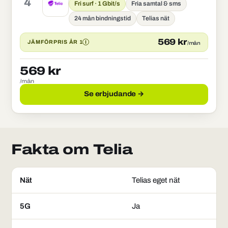
4
Fri surf · 1 Gbit/s
Fria samtal & sms
24 mån bindningstid
Telias nät
569 kr
I
JÄMFÖRPRIS ÅR 1
/mån
569 kr
/mån
Se erbjudande →
Fakta om Telia
Nät
Telias eget nät
5G
Ja