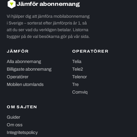
Jämför abonnemang
Vi hjälper dig att jämföra mobilabonnemang
i Sverige – sorterat efter jämförpris år 1, så
att du ser vad du verkligen betalar. Listorna
bygger på de val besökarna gör på vår sida.
JÄMFÖR
OPERATÖRER
Alla abonnemang
Telia
Billigaste abonnemang
Tele2
Operatörer
Telenor
Mobilen utomlands
Tre
Comviq
OM SAJTEN
Guider
Om oss
Integritetspolicy