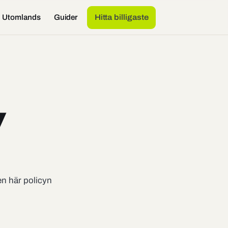
Utomlands
Guider
Hitta billigaste
y
en här policyn