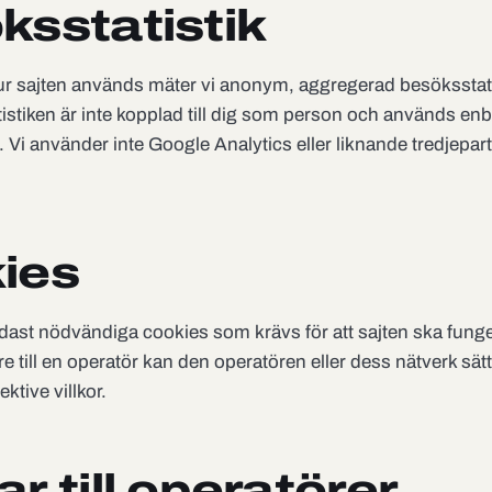
ksstatistik
hur sajten används mäter vi anonym, aggregerad besöksstati
tistiken är inte kopplad till dig som person och används enba
n. Vi använder inte Google Analytics eller liknande tredjepar
ies
dast nödvändiga cookies som krävs för att sajten ska funge
are till en operatör kan den operatören eller dess nätverk sä
ektive villkor.
r till operatörer