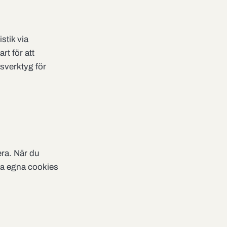
stik via
rt för att
tsverktyg för
ra. När du
tta egna cookies