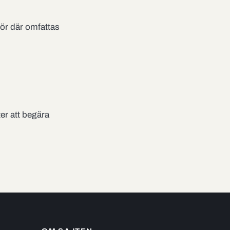
gör där omfattas
ter att begära