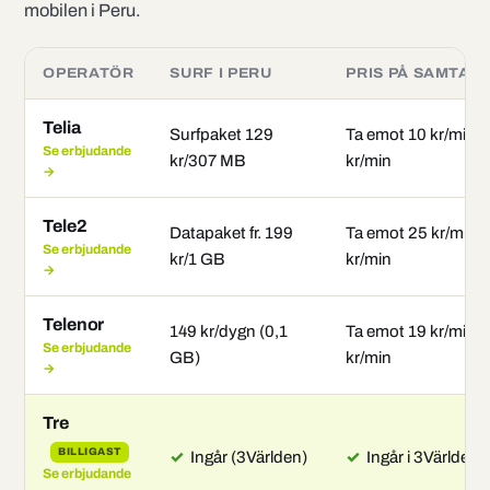
mobilen i Peru.
OPERATÖR
SURF I PERU
PRIS PÅ SAMTAL
Telia
Surfpaket 129
Ta emot 10 kr/min 
Se erbjudande
kr/307 MB
kr/min
→
Tele2
Datapaket fr. 199
Ta emot 25 kr/min 
Se erbjudande
kr/1 GB
kr/min
→
Telenor
149 kr/dygn (0,1
Ta emot 19 kr/min ·
Se erbjudande
GB)
kr/min
→
Tre
BILLIGAST
✓
Ingår (3Världen)
✓
Ingår i 3Världen
Se erbjudande