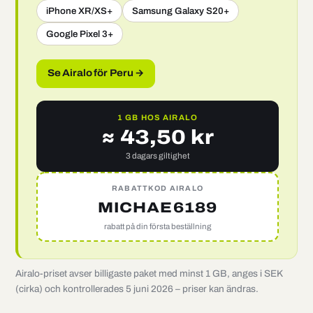
iPhone XR/XS+
Samsung Galaxy S20+
Google Pixel 3+
Se Airalo för Peru →
1 GB HOS AIRALO
≈ 43,50 kr
3 dagars giltighet
RABATTKOD AIRALO
MICHAE6189
rabatt på din första beställning
Airalo-priset avser billigaste paket med minst 1 GB, anges i SEK
(cirka) och kontrollerades 5 juni 2026 – priser kan ändras.