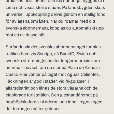
praktiken hela landet, och 5G har börjat byggas ut i
Lima och vissa större städer. På landsbygden sköts
universell uppkoppling delvis genom en statlig fond
för avlägsna områden. När du roamar med ditt
svenska abonnemang kopplas du automatiskt upp
mot ett av dessa nät.
Surfar du via det svenska abonnemanget tunnlas
trafiken hem via Sverige, så BankID, Swish och
svenska strömningstjänster fungerar precis som
hemma – oavsett om du står på Plaza de Armas i
Cusco eller väntar på tåget mot Aguas Calientes.
Täckningen är god i städer, vid flygplatser, i
affärsdistrikt och längs de stora vägarna och de
etablerade turistmålen. Den glesnar däremot på
höghöjdslederna i Anderna och inne i regnskogen,
där terrängen sätter gränser.