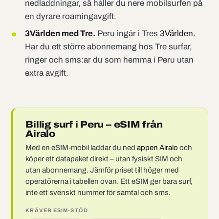
nedladdningar, så håller du nere mobilsurfen på
en dyrare roamingavgift.
3Världen med Tre.
Peru ingår i Tres
3Världen
.
Har du ett större abonnemang hos Tre surfar,
ringer och sms:ar du som hemma i Peru utan
extra avgift.
Billig surf i Peru – eSIM från
Airalo
Med en eSIM-mobil laddar du ned
appen Airalo
och
köper ett datapaket direkt – utan fysiskt SIM och
utan abonnemang. Jämför priset till höger med
operatörerna i tabellen ovan. Ett eSIM ger bara surf,
inte ett svenskt nummer för samtal och sms.
KRÄVER ESIM-STÖD