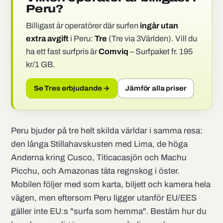
Peru?
Billigast är operatörer där surfen
ingår utan
extra avgift
i Peru:
Tre
(Tre via 3Världen). Vill du
ha ett fast surfpris är
Comviq
– Surfpaket fr. 195
kr/1 GB.
Se Tres erbjudande →
Jämför alla priser
Peru bjuder på tre helt skilda världar i samma resa:
den långa Stillahavskusten med Lima, de höga
Anderna kring Cusco, Titicacasjön och Machu
Picchu, och Amazonas täta regnskog i öster.
Mobilen följer med som karta, biljett och kamera hela
vägen, men eftersom Peru ligger utanför EU/EES
gäller inte EU:s "surfa som hemma". Bestäm hur du