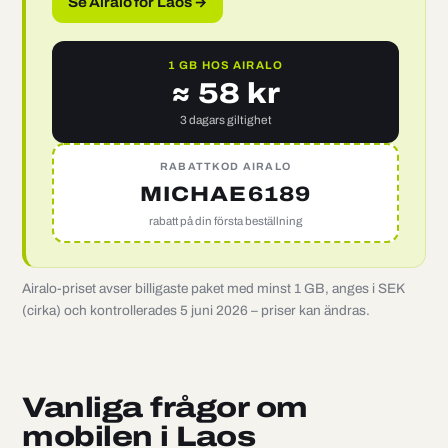
Se Airalo för Laos →
1 GB HOS AIRALO
≈ 58 kr
3 dagars giltighet
RABATTKOD AIRALO
MICHAE6189
rabatt på din första beställning
Airalo-priset avser billigaste paket med minst 1 GB, anges i SEK
(cirka) och kontrollerades 5 juni 2026 – priser kan ändras.
Vanliga frågor om
mobilen i Laos