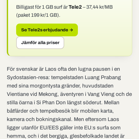
Billigast för 1 GB surf är
Tele2
– 37,44 kr/MB
(paket 199 kr/1 GB).
Se Tele2s erbjudande →
Jämför alla priser
För svenskar är Laos ofta den lugna pausen i en
Sydostasien-resa: tempelstaden Luang Prabang
med sina morgontysta gränder, huvudstaden
Vientiane vid Mekong, äventyren i Vang Vieng och de
stilla öarna i Si Phan Don längst söderut. Mellan
båtfärder och tempelbesök blir mobilen karta,
kamera och bokningskanal. Men eftersom Laos
ligger utanför EU/EES gäller inte EU:s surfa som
hemma, och i det bergiga, glesbefolkade landet är