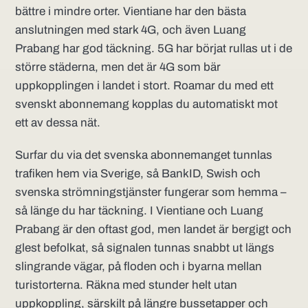
bättre i mindre orter. Vientiane har den bästa
anslutningen med stark 4G, och även Luang
Prabang har god täckning. 5G har börjat rullas ut i de
större städerna, men det är 4G som bär
uppkopplingen i landet i stort. Roamar du med ett
svenskt abonnemang kopplas du automatiskt mot
ett av dessa nät.
Surfar du via det svenska abonnemanget tunnlas
trafiken hem via Sverige, så BankID, Swish och
svenska strömningstjänster fungerar som hemma –
så länge du har täckning. I Vientiane och Luang
Prabang är den oftast god, men landet är bergigt och
glest befolkat, så signalen tunnas snabbt ut längs
slingrande vägar, på floden och i byarna mellan
turistorterna. Räkna med stunder helt utan
uppkoppling, särskilt på längre bussetapper och