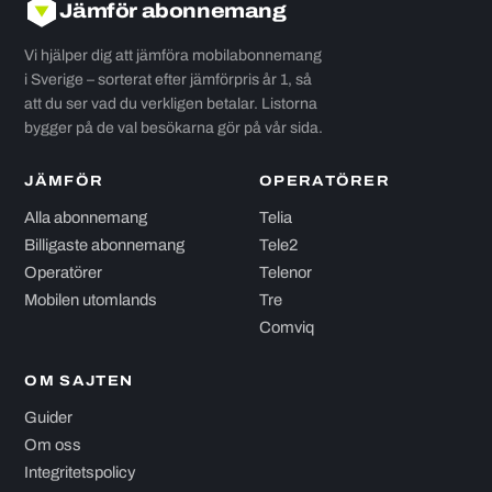
Jämför abonnemang
Vi hjälper dig att jämföra mobilabonnemang
i Sverige – sorterat efter jämförpris år 1, så
att du ser vad du verkligen betalar. Listorna
bygger på de val besökarna gör på vår sida.
JÄMFÖR
OPERATÖRER
Alla abonnemang
Telia
Billigaste abonnemang
Tele2
Operatörer
Telenor
Mobilen utomlands
Tre
Comviq
OM SAJTEN
Guider
Om oss
Integritetspolicy