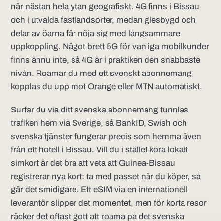
når nästan hela ytan geografiskt. 4G finns i Bissau
och i utvalda fastlandsorter, medan glesbygd och
delar av öarna får nöja sig med långsammare
uppkoppling. Något brett 5G för vanliga mobilkunder
finns ännu inte, så 4G är i praktiken den snabbaste
nivån. Roamar du med ett svenskt abonnemang
kopplas du upp mot Orange eller MTN automatiskt.
Surfar du via ditt svenska abonnemang tunnlas
trafiken hem via Sverige, så BankID, Swish och
svenska tjänster fungerar precis som hemma även
från ett hotell i Bissau. Vill du i stället köra lokalt
simkort är det bra att veta att Guinea-Bissau
registrerar nya kort: ta med passet när du köper, så
går det smidigare. Ett eSIM via en internationell
leverantör slipper det momentet, men för korta resor
räcker det oftast gott att roama på det svenska