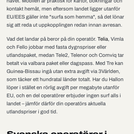
havet. Mobilen är praktisk för kartor, bokningar och
kontakt hemåt, men eftersom landet ligger utanför
EU/EES gäller inte "surfa som hemma", så det lönar
sig att reda ut uppkopplingen redan innan avresan.
Vad det landar på beror på din operatör.
Telia
, Vimla
och Fello jobbar med fasta dygnspriser eller
utlandspaket, medan Tele2, Telenor och Comviq tar
betalt via valbara paket eller dagspass. Med Tre kan
Guinea-Bissau ingå utan extra avgift via 3Världen,
som täcker ett hundratal länder totalt. Har du Hallon
löper i stället en rörlig avgift per megabyte utanför
EU, och en del operatörer erbjuder ingen surf alls i
landet – jämför därför din operatörs aktuella
utlandspriser i god tid.