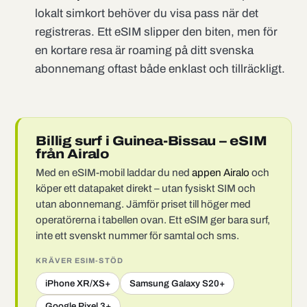
lokalt simkort behöver du visa pass när det
registreras. Ett eSIM slipper den biten, men för
en kortare resa är roaming på ditt svenska
abonnemang oftast både enklast och tillräckligt.
Billig surf i Guinea-Bissau – eSIM
från Airalo
Med en eSIM-mobil laddar du ned
appen Airalo
och
köper ett datapaket direkt – utan fysiskt SIM och
utan abonnemang. Jämför priset till höger med
operatörerna i tabellen ovan. Ett eSIM ger bara surf,
inte ett svenskt nummer för samtal och sms.
KRÄVER ESIM-STÖD
iPhone XR/XS+
Samsung Galaxy S20+
Google Pixel 3+