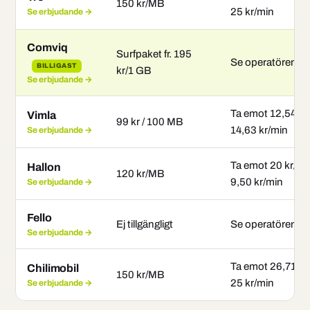
150 kr/MB
25 kr/min
Se erbjudande →
Comviq
Surfpaket fr. 195
Se operatören
BILLIGAST
kr/1 GB
Se erbjudande →
Ta emot 12,54 kr
Vimla
99 kr / 100 MB
14,63 kr/min
Se erbjudande →
Ta emot 20 kr/mi
Hallon
120 kr/MB
9,50 kr/min
Se erbjudande →
Fello
Ej tillgängligt
Se operatören
Se erbjudande →
Ta emot 26,71 kr
Chilimobil
150 kr/MB
25 kr/min
Se erbjudande →