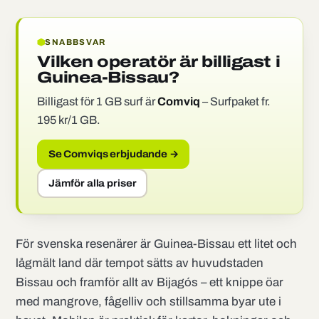
SNABBSVAR
Vilken operatör är billigast i
Guinea-Bissau?
Billigast för 1 GB surf är
Comviq
– Surfpaket fr.
195 kr/1 GB.
Se Comviqs erbjudande →
Jämför alla priser
För svenska resenärer är Guinea-Bissau ett litet och
lågmält land där tempot sätts av huvudstaden
Bissau och framför allt av Bijagós – ett knippe öar
med mangrove, fågelliv och stillsamma byar ute i