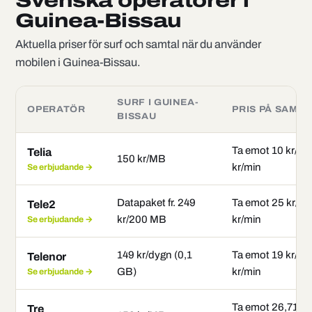
Svenska operatörer i
Guinea-Bissau
Aktuella priser för surf och samtal när du använder
mobilen i Guinea-Bissau.
SURF I GUINEA-
OPERATÖR
PRIS PÅ SAMTA
BISSAU
Ta emot 10 kr/mi
Telia
150 kr/MB
kr/min
Se erbjudande →
Datapaket fr. 249
Ta emot 25 kr/mi
Tele2
kr/200 MB
kr/min
Se erbjudande →
149 kr/dygn (0,1
Ta emot 19 kr/mi
Telenor
GB)
kr/min
Se erbjudande →
Ta emot 26,71 kr
Tre