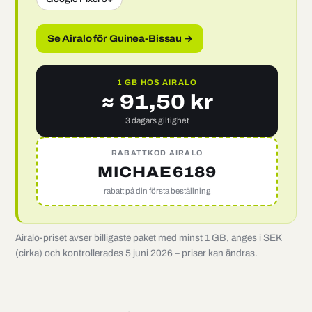
Se Airalo för Guinea-Bissau →
1 GB HOS AIRALO
≈ 91,50 kr
3 dagars giltighet
RABATTKOD AIRALO
MICHAE6189
rabatt på din första beställning
Airalo-priset avser billigaste paket med minst 1 GB, anges i SEK
(cirka) och kontrollerades 5 juni 2026 – priser kan ändras.